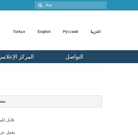
Şunu
ara:
Türkçe
English
Pу́сский
التواصل
المركز الإعلامي
منصا
قابل لل
يعمل عن 