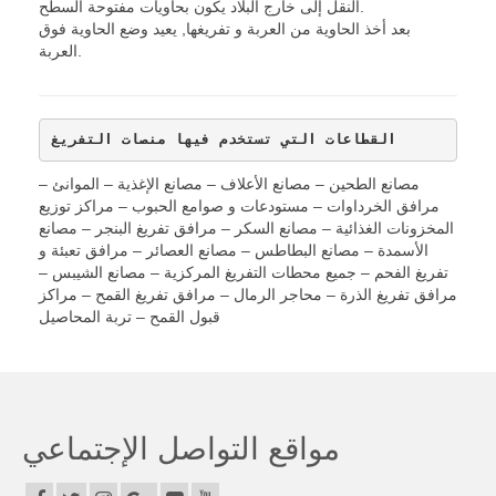
النقل إلى خارج البلاد يكون بحاويات مفتوحة السطح.
مجموعة القلّابات
بعد أخذ الحاوية من العربة و تفريغها, يعيد وضع الحاوية فوق
العربة.
هياكل علوية لأغراض خاصة
منصات عرض
القطاعات التي تستخدم فيها منصات التفريغ
حاويات ذات خطاف- هوك ليفت
مصانع الطحين – مصانع الأعلاف – مصانع الإغذية – الموانئ –
يد ثانية
مرافق الخرداوات – مستودعات و صوامع الحبوب – مراكز توزيع
المخزونات الغذائية – مصانع السكر – مرافق تفريغ البنجر – مصانع
المراجع
الأسمدة – مصانع البطاطس – مصانع العصائر – مرافق تعبئة و
تفريغ الفحم – جميع محطات التفريغ المركزية – مصانع الشيبس –
المركز الإعلامي
مرافق تفريغ الذرة – محاجر الرمال – مرافق تفريغ القمح – مراكز
قبول القمح – تربة المحاصيل
وثائقنا
أخبارنا
الكاتالوج
مواقع التواصل الإجتماعي
فيديوهات