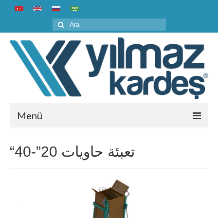
Şunu
ara:
Menü
الصفحة الرئيسية
“تعبئة حاويات 20”-40
المؤسسية
من نحن
تاريخ