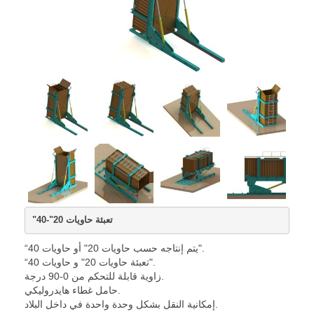
منتجاتنا
منصات تفريغ
منصات تفريغ من نوع القنوات
منصات تفريغ فوق الأرض
منصات تفريغ متحركة
منصات تفريغ قابلة للسحب و النقل
منصات تفريغ جانبية
منصات تفريغ الحاويات
"تعبئة حاويات 20"-40
منصات تفريغ ذات مستويات
“يتم إنتاجه حسب حاويات 20" أو حاويات 40".
“تعبئة حاويات 20" و حاويات 40".
المشاريع
زاوية قابلة للتحكم من 0-90 درجة.
حامل غطاء هايدروليكي.
هياكل فوق العربة
إمكانية النقل بشكل وحدة واحدة في داخل البلاد.